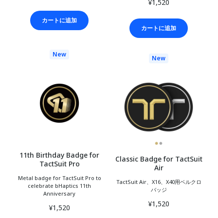
¥1,520
カートに追加
カートに追加
New
New
11th Birthday Badge for
Classic Badge for TactSuit
TactSuit Pro
Air
Metal badge for TactSuit Pro to
TactSuit Air、X16、X40用ベルクロ
celebrate bHaptics 11th
バッジ
Anniversary
¥1,520
¥1,520