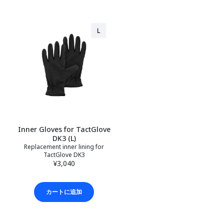
Inner Gloves for TactGlove
DK3 (L)
Replacement inner lining for
TactGlove DK3
¥3,040
カートに追加