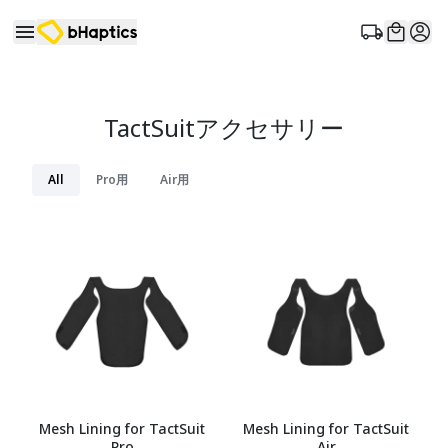
TactSuitアクセサリー
All
Pro用
Air用
Mesh Lining for TactSuit
Mesh Lining for TactSuit
Pro
Air