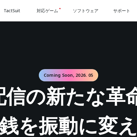
TactSuit
対応ゲーム
ソフトウェア
サポート
Coming Soon, 2026. 05
配信の新たな
革
銭を
振動に変