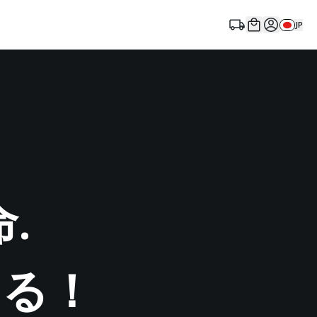
JP
命
.
える
！