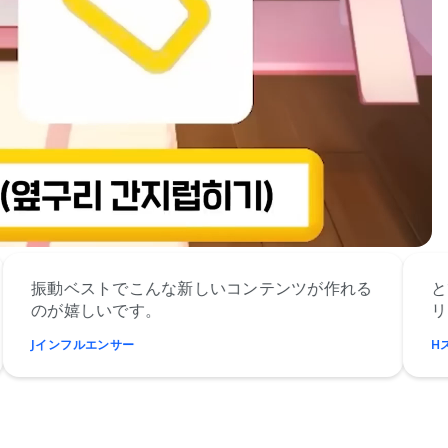
トでこんな新しいコンテンツが作れる
とても参加型
いです。
リーマーの反
エンサー
Hストリーマー