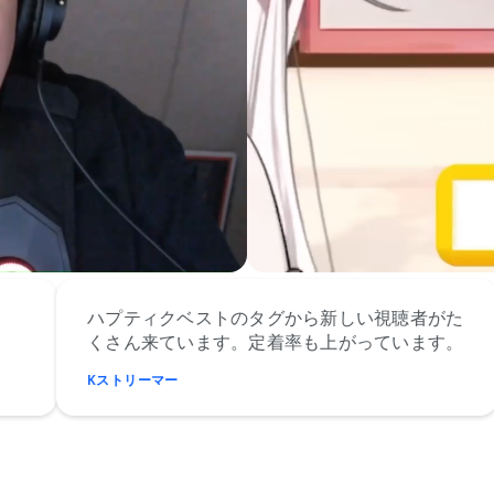
プティクベストのタグから新しい視聴者がた
振動ベス
さん来ています。定着率も上がっています。
のが嬉し
ストリーマー
Jインフル