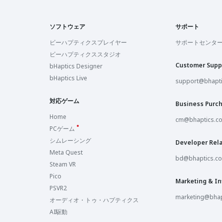
ソフトウェア
サポート
ビーハプティクスプレイヤー
サポートセンタ
ビーハプティクススタジオ
Customer Supp
bHaptics Designer
bHaptics Live
support@bhapt
対応ゲーム
Business Purc
Home
cm@bhaptics.c
PCゲーム
シムレーシング
Developer Rela
Meta Quest
bd@bhaptics.c
Steam VR
Pico
Marketing & In
PSVR2
marketing@bhap
オーディオ・トゥ・ハプティクス
AI駆動