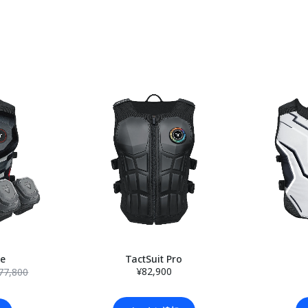
le
TactSuit Pro
¥82,900
77,800