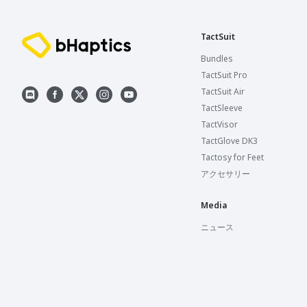
TactSuit
Bundles
TactSuit Pro
TactSuit Air
TactSleeve
TactVisor
TactGlove DK3
Tactosy for Feet
アクセサリー
Media
ニュース