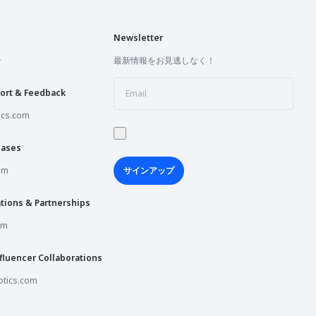
Newsletter
ー
最新情報をお見逃しなく！
ort & Feedback
ics.com
hases
om
サインアップ
tions & Partnerships
om
fluencer Collaborations
tics.com