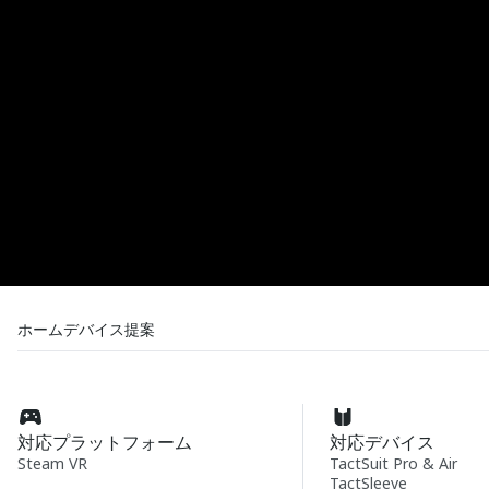
ホーム
デバイス
提案
対応プラットフォーム
対応デバイス
Steam VR
TactSuit Pro & Air
TactSleeve