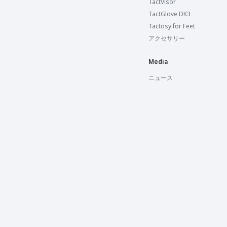
TactVisor
TactGlove DK3
Tactosy for Feet
アクセサリー
Media
ニュース