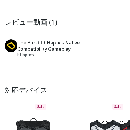
レビュー動画 (1)
The Burst I bHaptics Native
Compatibility Gameplay
bHaptics
対応デバイス
Sale
Sale