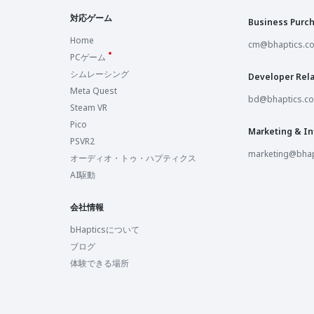
対応ゲーム
Business Purc
Home
cm@bhaptics.c
PCゲーム
シムレーシング
Developer Rela
Meta Quest
bd@bhaptics.c
Steam VR
Pico
Marketing & In
PSVR2
marketing@bhap
オーディオ・トゥ・ハプティクス
AI駆動
会社情報
bHapticsについて
ブログ
体験できる場所