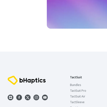
TactSuit
Bundles
TactSuit Pro
TactSuit Air
TactSleeve