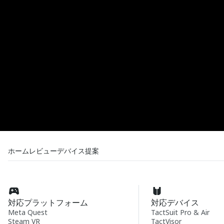
ホーム
レビュー
デバイス
提案
対応プラットフォーム
対応デバイス
Meta Quest
TactSuit Pro & Air
Steam VR
TactVisor