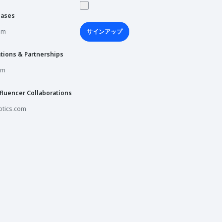
hases
om
サインアップ
tions & Partnerships
om
fluencer Collaborations
tics.com