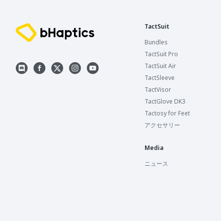
TactSuit
Bundles
TactSuit Pro
TactSuit Air
TactSleeve
TactVisor
TactGlove DK3
Tactosy for Feet
アクセサリー
Media
ニュース