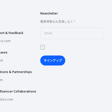
Newsletter
ー
最新情報をお見逃しなく！
ort & Feedback
ics.com
hases
om
サインアップ
tions & Partnerships
om
fluencer Collaborations
tics.com