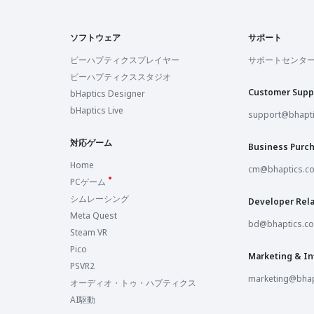
ソフトウェア
サポート
ビーハプティクスプレイヤー
サポートセンタ
ビーハプティクススタジオ
Customer Supp
bHaptics Designer
bHaptics Live
support@bhapt
対応ゲーム
Business Purc
Home
cm@bhaptics.c
PCゲーム
シムレーシング
Developer Rela
Meta Quest
bd@bhaptics.c
Steam VR
Pico
Marketing & In
PSVR2
marketing@bhap
オーディオ・トゥ・ハプティクス
AI駆動