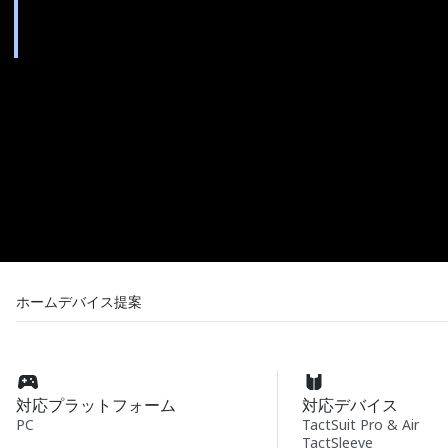
ホーム
デバイス
提案
対応プラットフォーム
対応デバイス
PC
TactSuit Pro & Air
TactSleeve