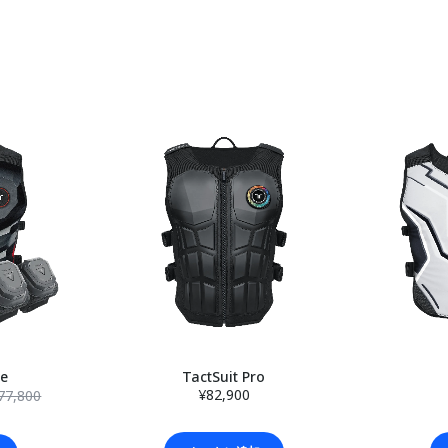
le
TactSuit Pro
¥82,900
77,800