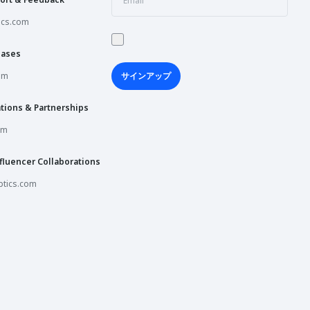
ics.com
hases
om
サインアップ
tions & Partnerships
om
fluencer Collaborations
tics.com