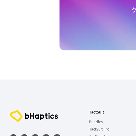
TactSuit
Bundles
TactSuit Pro