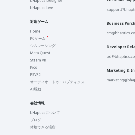
bHaptics Designer
bHaptics Live
support@bhapt
対応ゲーム
Business Purc
Home
cm@bhaptics.c
PCゲーム
シムレーシング
Developer Rela
Meta Quest
bd@bhaptics.c
Steam VR
Pico
Marketing & In
PSVR2
marketing@bhap
オーディオ・トゥ・ハプティクス
AI駆動
会社情報
bHapticsについて
ブログ
体験できる場所