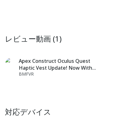
レビュー動画 (1)
Apex Construct Oculus Quest
Haptic Vest Update! Now With
BMFVR
bHaptics Support!
対応デバイス