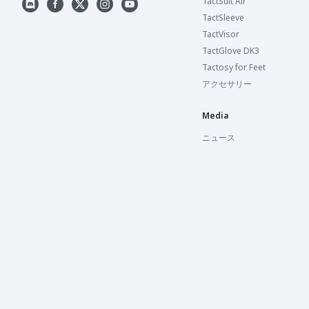
TactSuit Air
TactSleeve
TactVisor
TactGlove DK3
Tactosy for Feet
アクセサリー
Media
ニュース