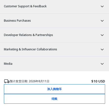
Customer Support & Feedback
Business Purchases
Developer Relations & Partnerships
Marketing & Influencer Collaborations
Media
CN
/
ZH
$10 USD
预计发货日期: 2026年8月11日
© 2026 bHaptics Inc. All rights reserved.
加入购物车
用户协议
隐私政策
退换货政策
结账
法律声明
Cookie 设置