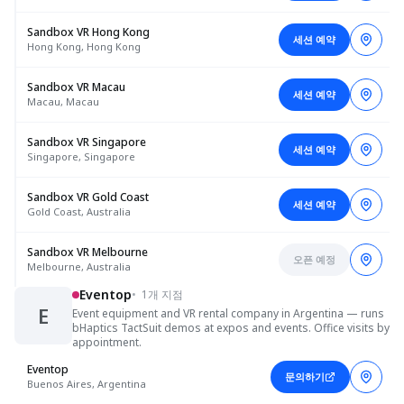
Sandbox VR Hong Kong
세션 예약
Hong Kong, Hong Kong
Sandbox VR Macau
세션 예약
Macau, Macau
Sandbox VR Singapore
세션 예약
Singapore, Singapore
Sandbox VR Gold Coast
세션 예약
Gold Coast, Australia
Sandbox VR Melbourne
오픈 예정
Melbourne, Australia
Eventop
•
1개 지점
E
Event equipment and VR rental company in Argentina — runs
bHaptics TactSuit demos at expos and events. Office visits by
appointment.
Eventop
문의하기
Buenos Aires, Argentina