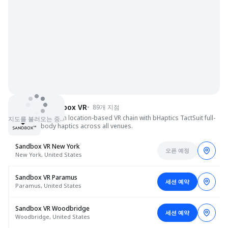
Sandbox VR
•
89개 지점
Premium location-based VR chain with bHaptics TactSuit full-
지도를 불러오는 중…
body haptics across all venues.
Sandbox VR New York
오픈 예정
New York, United States
Sandbox VR Paramus
세션 예약
Paramus, United States
Sandbox VR Woodbridge
세션 예약
Woodbridge, United States