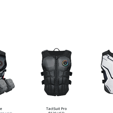
le
TactSuit Pro