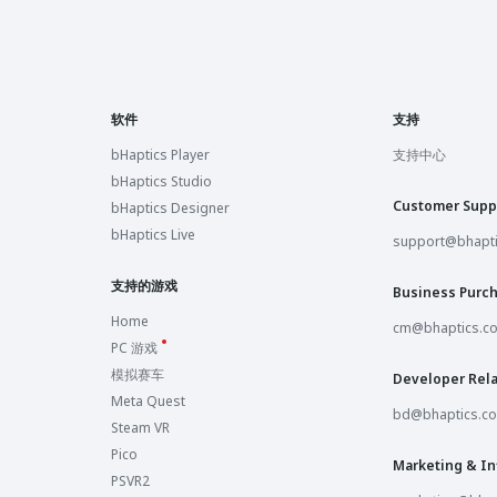
软件
支持
bHaptics Player
支持中心
bHaptics Studio
Customer Supp
bHaptics Designer
bHaptics Live
support@bhapt
支持的游戏
Business Purc
Home
cm@bhaptics.c
PC 游戏
模拟赛车
Developer Rela
Meta Quest
bd@bhaptics.c
Steam VR
Pico
Marketing & In
PSVR2