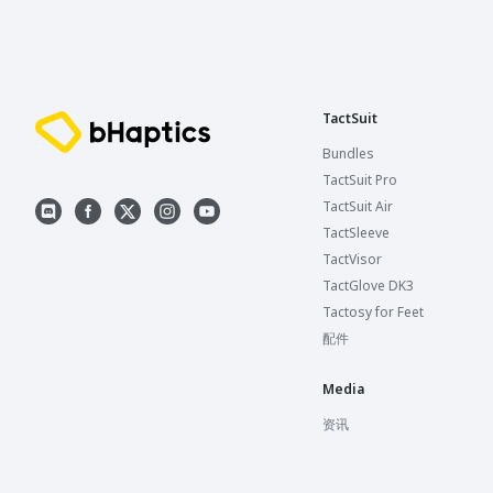
TactSuit
Bundles
TactSuit Pro
TactSuit Air
TactSleeve
TactVisor
TactGlove DK3
Tactosy for Feet
配件
Media
资讯