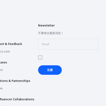
Newsletter
不要错过最新消息！
ort & Feedback
ics.com
hases
om
注册
tions & Partnerships
om
fluencer Collaborations