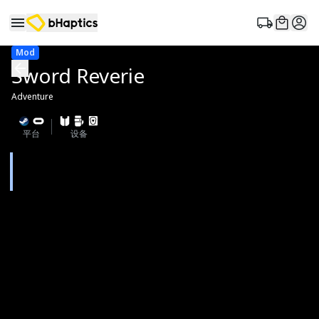
Mod
Sword Reverie
Adventure
平台
设备