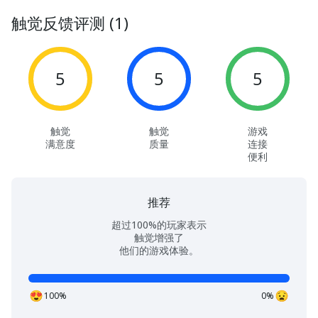
触觉反馈评测 (1)
5
5
5
触觉
触觉
游戏
满意度
质量
连接
便利
推荐
超过100%的玩家表示
触觉增强了
他们的游戏体验。
100%
0%