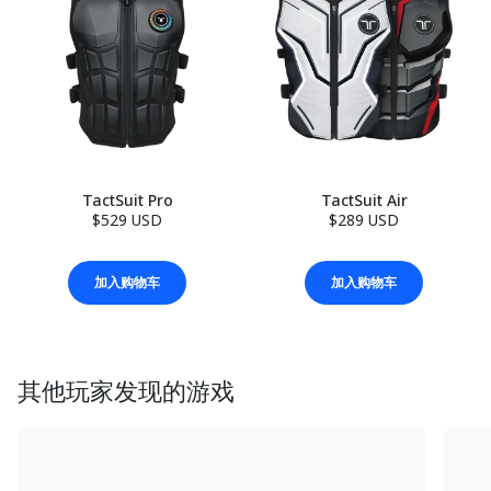
TactSuit Pro
TactSuit Air
$529 USD
$289 USD
加入购物车
加入购物车
其他玩家发现的游戏