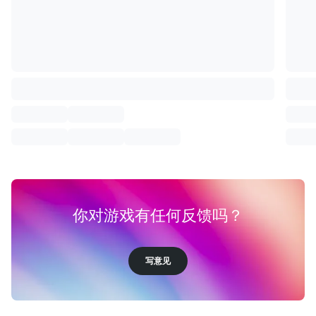
你对游戏有任何反馈吗？
写意见