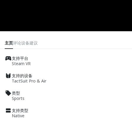
主页
评论
设备
建议
支持平台
Steam VR
支持的设备
TactSuit Pro & Air
类型
Sports
支持类型
Native