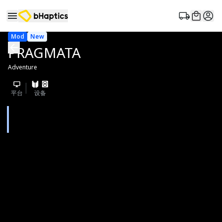
Mod
New
PRAGMATA
Adventure
平台
设备