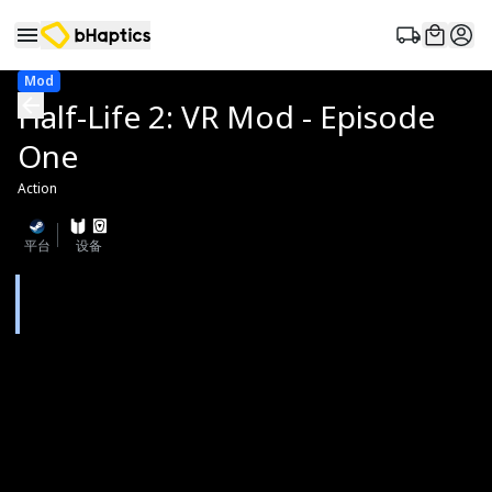
Mod
Half-Life 2: VR Mod - Episode
One
Action
平台
设备