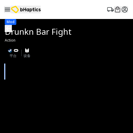
Mod
Drunkn Bar Fight
Action
平台
设备