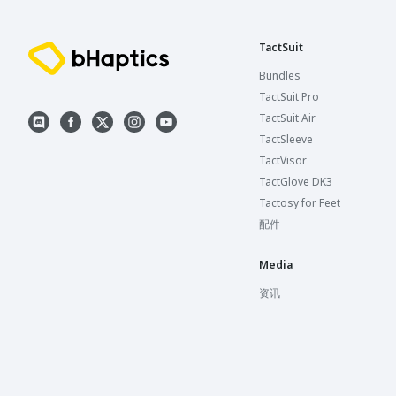
TactSuit
Bundles
TactSuit Pro
TactSuit Air
TactSleeve
TactVisor
TactGlove DK3
Tactosy for Feet
配件
Media
资讯