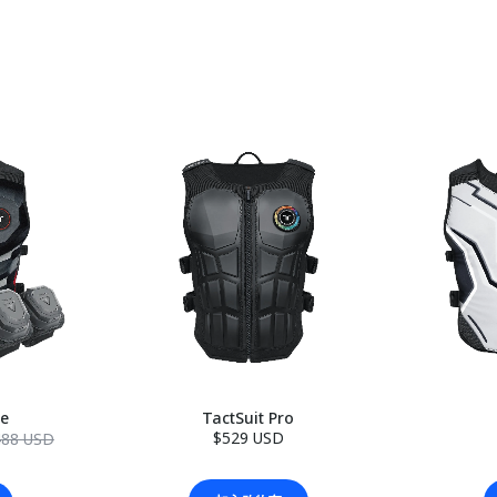
le
TactSuit Pro
$529 USD
488 USD