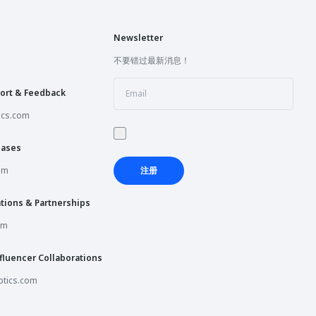
Newsletter
不要错过最新消息！
ort & Feedback
ics.com
hases
om
注册
tions & Partnerships
om
fluencer Collaborations
tics.com