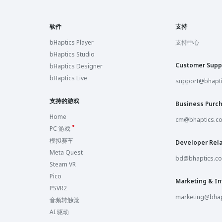
软件
支持
bHaptics Player
支持中心
bHaptics Studio
Customer Supp
bHaptics Designer
bHaptics Live
support@bhapt
支持的游戏
Business Purc
Home
cm@bhaptics.c
PC 游戏
模拟赛车
Developer Rela
Meta Quest
bd@bhaptics.c
Steam VR
Pico
Marketing & In
PSVR2
marketing@bhap
音频转触觉
AI 驱动