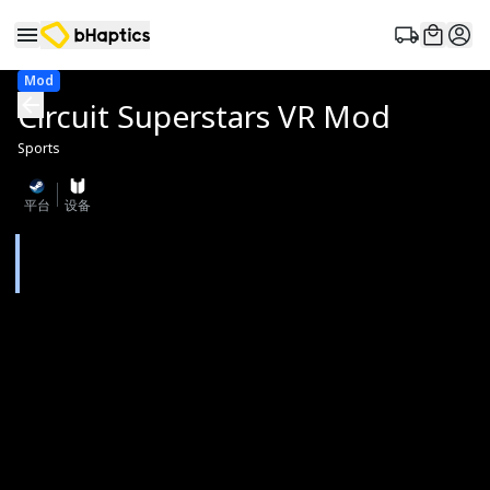
Mod
Circuit Superstars VR Mod
Sports
平台
设备