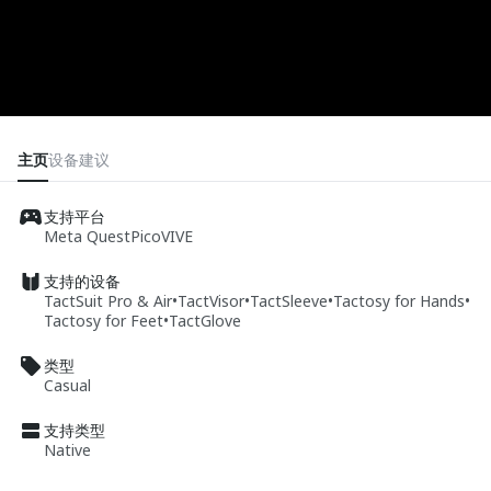
主页
设备
建议
支持平台
Meta Quest
Pico
VIVE
支持的设备
TactSuit Pro & Air
•
TactVisor
•
TactSleeve
•
Tactosy for Hands
•
Tactosy for Feet
•
TactGlove
类型
Casual
支持类型
Native