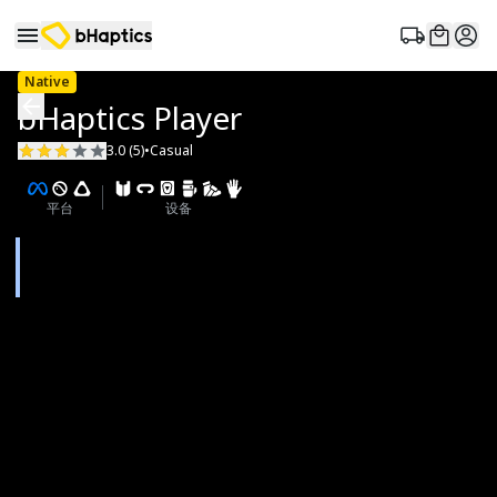
Native
bHaptics Player
3.0 (5)
•
Casual
平台
设备