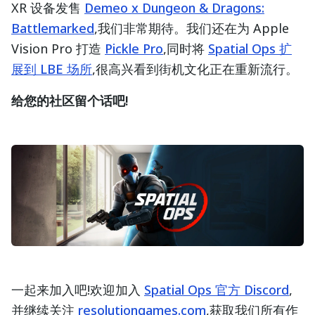
XR 设备发售
Demeo x Dungeon & Dragons:
Battlemarked
,我们非常期待。我们还在为 Apple
Vision Pro 打造
Pickle Pro
,同时将
Spatial Ops 扩
展到 LBE 场所
,很高兴看到街机文化正在重新流行。
给您的社区留个话吧!
一起来加入吧!欢迎加入
Spatial Ops 官方 Discord
,
并继续关注
resolutiongames.com
,获取我们所有作