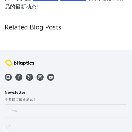
品的最新动态!
Ambassador Spotlight: FarmerTrue
Creator 
2025-08-28
2025-09-1
Related Blog Posts
Newsletter
不要错过最新消息！