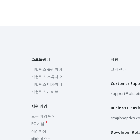
소프트웨어
지원
비햅틱스 플레이어
고객 센터
비햅틱스 스튜디오
Customer Supp
비햅틱스 디자이너
비햅틱스 라이브
support@bhapt
지원 게임
Business Purc
모든 게임 탐색
cm@bhaptics.c
PC 게임
심레이싱
Developer Rela
메타 퀘스트