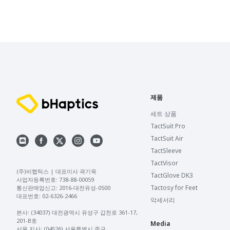
제품
세트 상품
TactSuit Pro
TactSuit Air
TactSleeve
TactVisor
(주)비햅틱스 | 대표이사 곽기욱 

TactGlove DK3
사업자등록번호: 738-88-00059 

Tactosy for Feet
통신판매업신고: 2016-대전유성-0500 

대표번호: 02-6326-2466 

악세서리
본사: (34037) 대전광역시 유성구 갑천로 361-17, 
201-B호

Media
서울 지사: (04526) 서울특별시 중구 