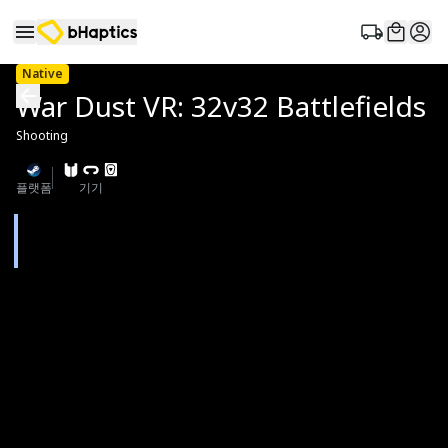
Native
War Dust VR: 32v32 Battlefields
Shooting
플랫폼
기기