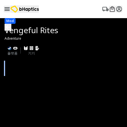
Mod
Vengeful Rites
Adventure
플랫폼
기기