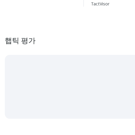
TactVisor
햅틱 평가