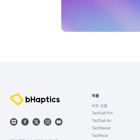
제품
세트 상품
TactSuit Pro
TactSuit Air
TactSleeve
TactVisor