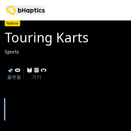
Native
Touring Karts
Sports
플랫폼
기기