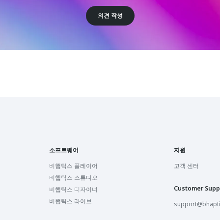
의견 작성
소프트웨어
지원
비햅틱스 플레이어
고객 센터
비햅틱스 스튜디오
Customer Supp
비햅틱스 디자이너
비햅틱스 라이브
support@bhapt