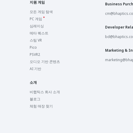
지원 게임
Business Purc
모든 게임 탐색
cm@bhaptics.c
PC 게임
심레이싱
Developer Rela
메타 퀘스트
bd@bhaptics.c
스팀 VR
Pico
Marketing & In
PSVR2
marketing@bhap
오디오 기반 콘텐츠
AI 기반
소개
비햅틱스 회사 소개
블로그
체험 매장 찾기