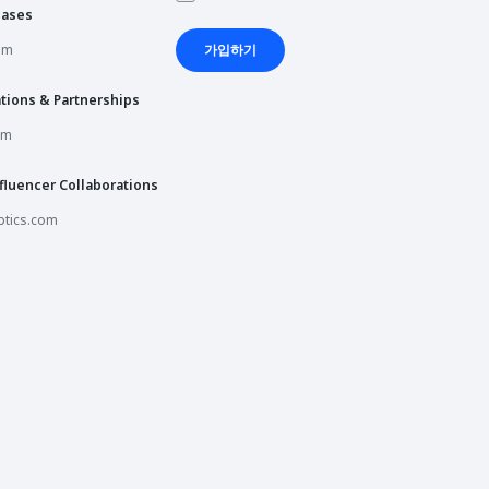
hases
om
가입하기
tions & Partnerships
om
fluencer Collaborations
tics.com