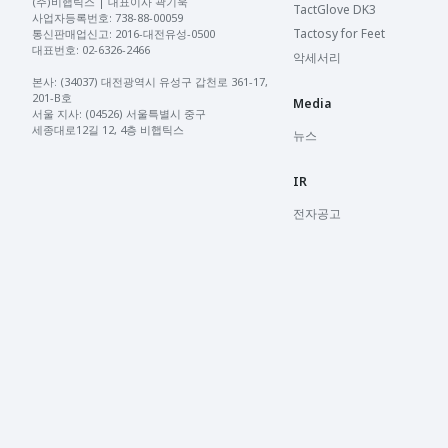
(주)비햅틱스 | 대표이사 곽기욱 

TactGlove DK3
사업자등록번호: 738-88-00059 

Tactosy for Feet
통신판매업신고: 2016-대전유성-0500 

대표번호: 02-6326-2466 

악세서리
본사: (34037) 대전광역시 유성구 갑천로 361-17, 
201-B호

Media
서울 지사: (04526) 서울특별시 중구 
세종대로12길 12, 4층 비햅틱스
뉴스
IR
전자공고