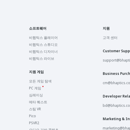
소프트웨어
지원
비햅틱스 플레이어
고객 센터
비햅틱스 스튜디오
Customer Supp
비햅틱스 디자이너
비햅틱스 라이브
support@bhapt
지원 게임
Business Purc
모든 게임 탐색
cm@bhaptics.c
PC 게임
심레이싱
Developer Rela
메타 퀘스트
bd@bhaptics.c
스팀 VR
Pico
Marketing & In
PSVR2
marketing@bhap
오디오 기반 콘텐츠