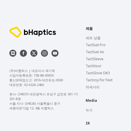
제품
세트 상품
TactSuit Pro
TactSuit Air
TactSleeve
TactVisor
(주)비햅틱스 | 대표이사 곽기욱 

TactGlove DK3
사업자등록번호: 738-88-00059 

Tactosy for Feet
통신판매업신고: 2016-대전유성-0500 

대표번호: 02-6326-2466 

악세서리
본사: (34037) 대전광역시 유성구 갑천로 361-17, 
201-B호

Media
서울 지사: (04526) 서울특별시 중구 
세종대로12길 12, 4층 비햅틱스
뉴스
IR