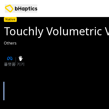
Native
Touchly Volumetric 
Others
플랫폼
기기