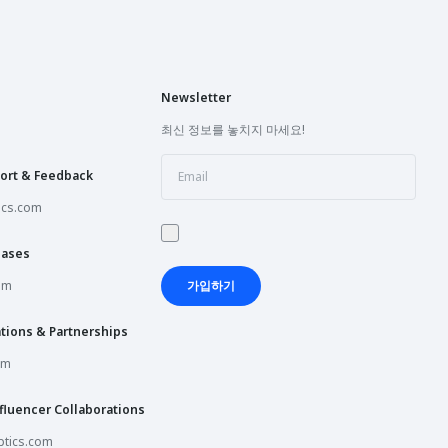
Newsletter
최신 정보를 놓치지 마세요!
ort & Feedback
ics.com
hases
om
가입하기
tions & Partnerships
om
fluencer Collaborations
tics.com