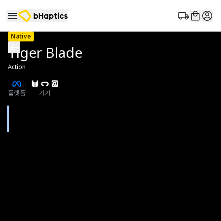
Native
Tiger Blade
Action
플랫폼
기기