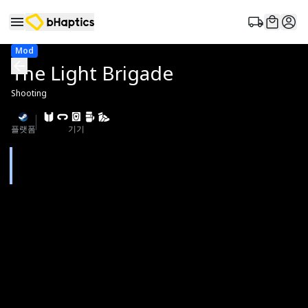
Mod
The Light Brigade
Shooting
플랫폼
기기