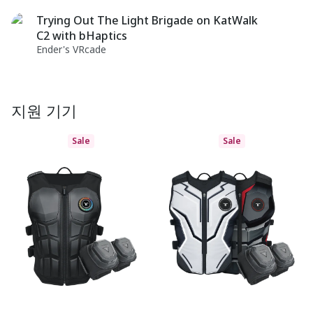
Trying Out The Light Brigade on KatWalk
C2 with bHaptics
Ender's VRcade
지원 기기
Sale
Sale