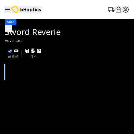
Mod
Sword Reverie
Adventure
플랫폼
기기