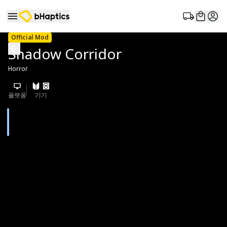
Official Mod
Shadow Corridor
Horror
플랫폼
기기