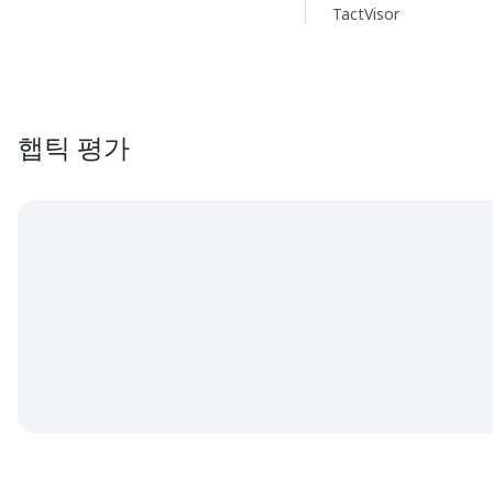
TactVisor
햅틱 평가