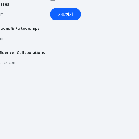
hases
om
가입하기
tions & Partnerships
om
fluencer Collaborations
tics.com