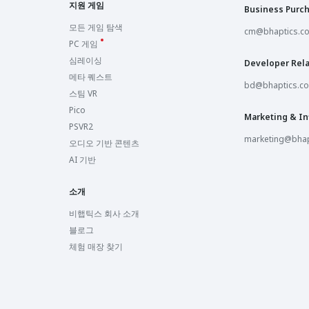
지원 게임
Business Purc
모든 게임 탐색
cm@bhaptics.c
PC 게임
심레이싱
Developer Rela
메타 퀘스트
bd@bhaptics.c
스팀 VR
Pico
Marketing & In
PSVR2
marketing@bhap
오디오 기반 콘텐츠
AI 기반
소개
비햅틱스 회사 소개
블로그
체험 매장 찾기