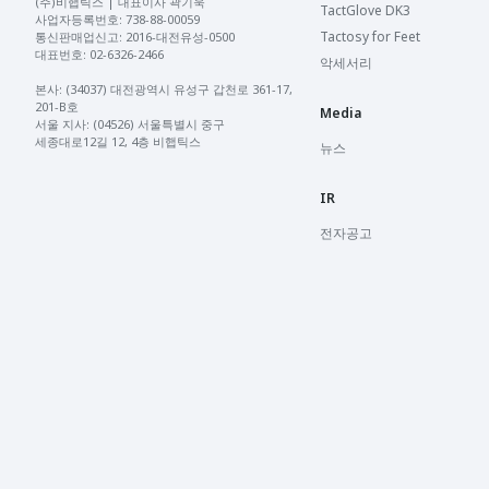
(주)비햅틱스 | 대표이사 곽기욱 

TactGlove DK3
사업자등록번호: 738-88-00059 

Tactosy for Feet
통신판매업신고: 2016-대전유성-0500 

대표번호: 02-6326-2466 

악세서리
본사: (34037) 대전광역시 유성구 갑천로 361-17, 
201-B호

Media
서울 지사: (04526) 서울특별시 중구 
세종대로12길 12, 4층 비햅틱스
뉴스
IR
전자공고