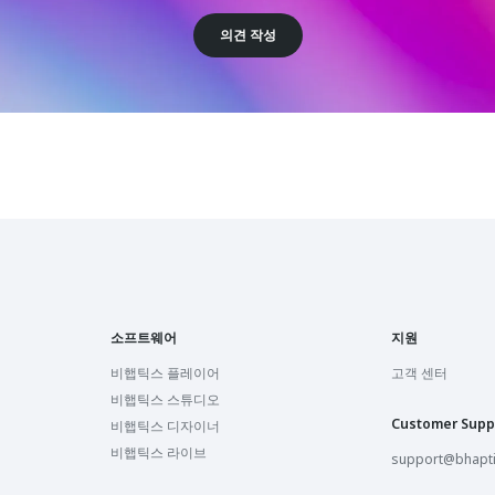
의견 작성
소프트웨어
지원
비햅틱스 플레이어
고객 센터
비햅틱스 스튜디오
Customer Supp
비햅틱스 디자이너
비햅틱스 라이브
support@bhapt