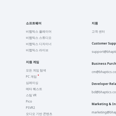
소프트웨어
지원
비햅틱스 플레이어
고객 센터
비햅틱스 스튜디오
Customer Supp
비햅틱스 디자이너
비햅틱스 라이브
support@bhapt
지원 게임
Business Purc
모든 게임 탐색
cm@bhaptics.c
PC 게임
심레이싱
Developer Rela
메타 퀘스트
bd@bhaptics.c
스팀 VR
Pico
Marketing & In
PSVR2
marketing@bhap
오디오 기반 콘텐츠