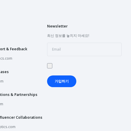
Newsletter
최신 정보를 놓치지 마세요!
ort & Feedback
ics.com
hases
om
가입하기
tions & Partnerships
om
fluencer Collaborations
tics.com