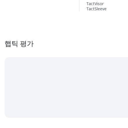
TactVisor
TactSleeve
햅틱 평가