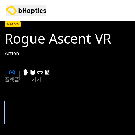
Native
Rogue Ascent VR
Action
플랫폼
기기