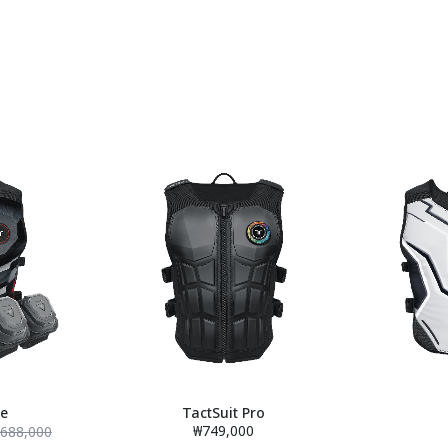
le
TactSuit Pro
₩749,000
688,000