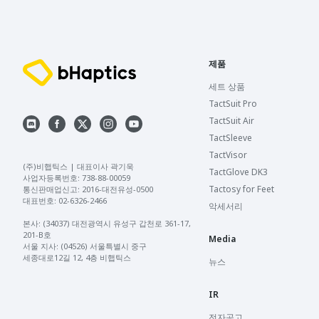
제품
세트 상품
TactSuit Pro
TactSuit Air
TactSleeve
TactVisor
(주)비햅틱스 | 대표이사 곽기욱 

TactGlove DK3
사업자등록번호: 738-88-00059 

Tactosy for Feet
통신판매업신고: 2016-대전유성-0500 

대표번호: 02-6326-2466 

악세서리
본사: (34037) 대전광역시 유성구 갑천로 361-17, 
201-B호

Media
서울 지사: (04526) 서울특별시 중구 
세종대로12길 12, 4층 비햅틱스
뉴스
IR
전자공고