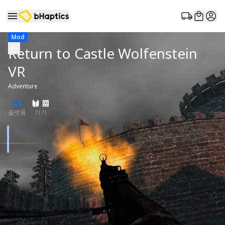
Mod
Return to Castle Wolfenstein
VR
Adventure
플랫폼
기기