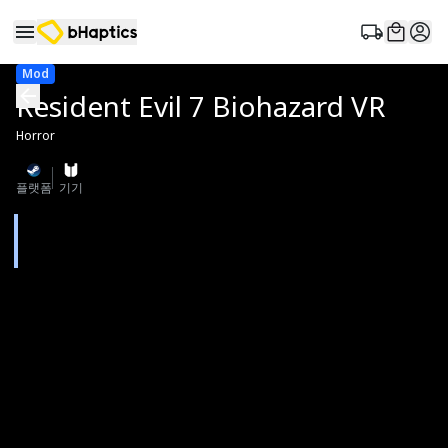
Mod
Resident Evil 7 Biohazard VR
Horror
플랫폼
기기