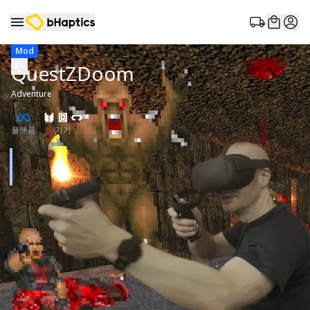
Mod
QuestZDoom
Adventure
플랫폼
기기