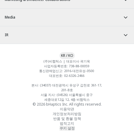
Media
IR
KR
/
KO
(주)비햅틱스 | 대표이사 곽기욱 

사업자등록번호: 738-88-00059 

통신판매업신고: 2016-대전유성-0500 

대표번호: 02-6326-2466 

본사: (34037) 대전광역시 유성구 갑천로 361-17, 
201-B호

서울 지사: (04526) 서울특별시 중구 
세종대로12길 12, 4층 비햅틱스
© 2026 bHaptics Inc. All rights reserved.
이용약관
개인정보처리방침
반품 및 환불 정책
법적고지
쿠키 설정