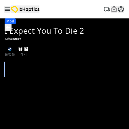
Mod
I Expect You To Die 2
Adventure
플랫폼
기기