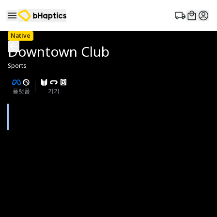
Native
Downtown Club
Sports
플랫폼
기기