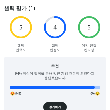
햅틱 평가 (1)
5
4
5
햅틱
햅틱
게임 연결
만족도
완성도
편리성
추천
94% 이상이 햅틱을 통해 멋진 게임 경험이 되었다고 
응답했습니다.
94%
6%
평가하기