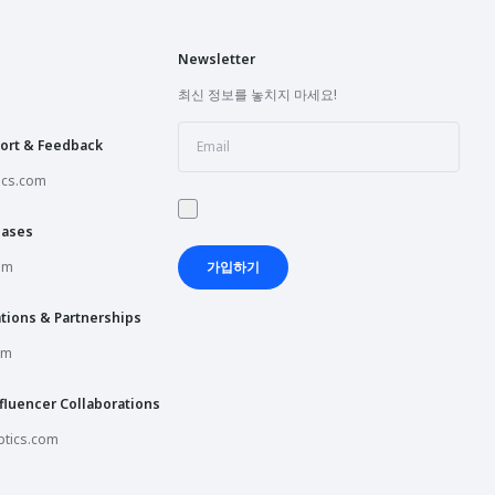
Newsletter
최신 정보를 놓치지 마세요!
ort & Feedback
ics.com
hases
om
가입하기
tions & Partnerships
om
fluencer Collaborations
tics.com