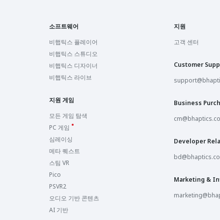
소프트웨어
지원
비햅틱스 플레이어
고객 센터
비햅틱스 스튜디오
Customer Supp
비햅틱스 디자이너
비햅틱스 라이브
support@bhapt
지원 게임
Business Purc
모든 게임 탐색
cm@bhaptics.c
PC 게임
심레이싱
Developer Rela
메타 퀘스트
bd@bhaptics.c
스팀 VR
Pico
Marketing & In
PSVR2
marketing@bhap
오디오 기반 콘텐츠
AI 기반