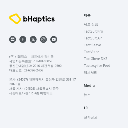
제품
세트 상품
TactSuit Pro
TactSuit Air
TactSleeve
TactVisor
(주)비햅틱스 | 대표이사 곽기욱 

TactGlove DK3
사업자등록번호: 738-88-00059 

Tactosy for Feet
통신판매업신고: 2016-대전유성-0500 

대표번호: 02-6326-2466 

악세서리
본사: (34037) 대전광역시 유성구 갑천로 361-17, 
201-B호

Media
서울 지사: (04526) 서울특별시 중구 
세종대로12길 12, 4층 비햅틱스
뉴스
IR
전자공고