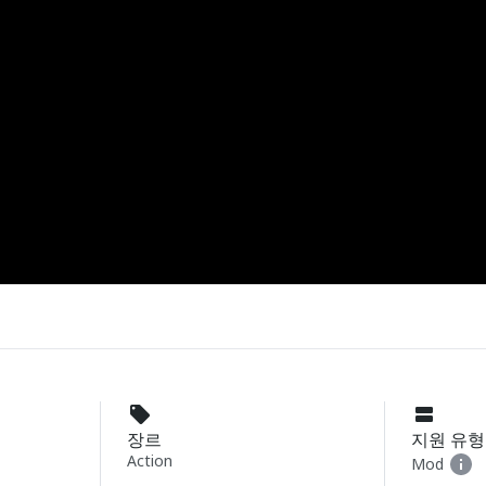
장르
지원 유형
Action
Mod