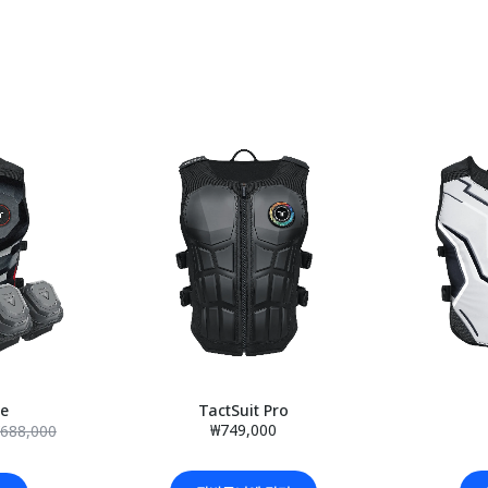
le
TactSuit Pro
₩749,000
688,000