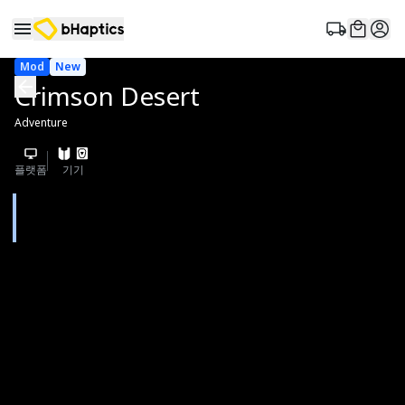
Mod
New
Crimson Desert
Adventure
플랫폼
기기