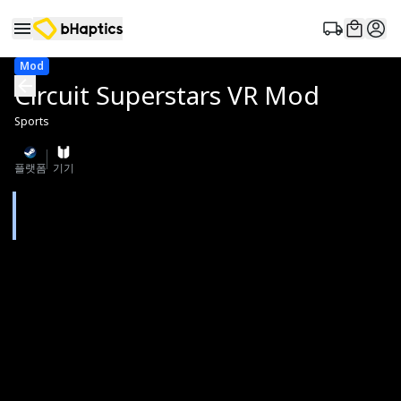
Mod
Circuit Superstars VR Mod
Sports
플랫폼
기기