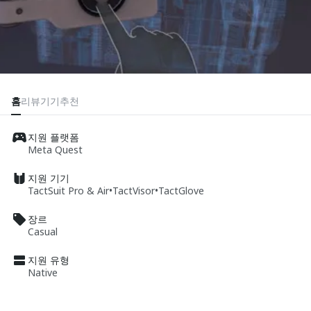
홈
리뷰
기기
추천
지원 플랫폼
Meta Quest
지원 기기
TactSuit Pro & Air
•
TactVisor
•
TactGlove
장르
Casual
지원 유형
Native