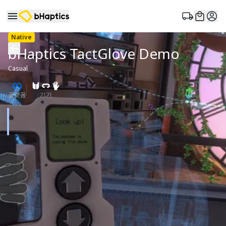
Native
bHaptics TactGlove Demo
Casual
플랫폼
기기