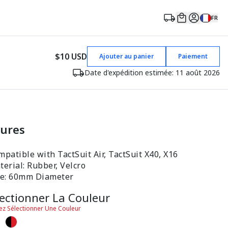
FR
$10 USD
Ajouter au panier
Paiement
Date d'expédition estimée: 11 août 2026
tures
patible with TactSuit Air, TactSuit X40, X16
erial: Rubber, Velcro
ze: 60mm Diameter
lectionner La Couleur
lez Sélectionner Une Couleur