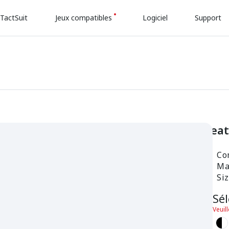
TactSuit
Jeux compatibles
Logiciel
Support
Fea
Com
Mat
Si
Sé
Veuil