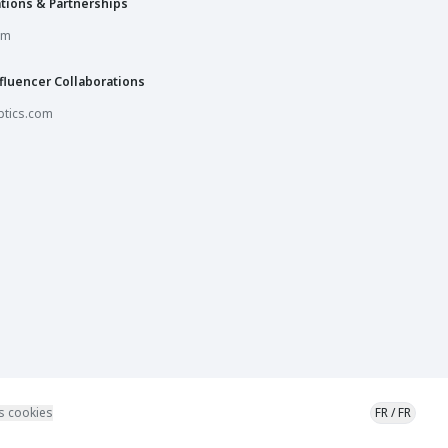
tions & Partnerships
om
fluencer Collaborations
tics.com
s cookies
FR
/
FR