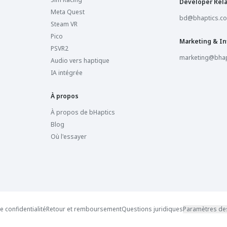
Developer Rela
Meta Quest
bd@bhaptics.c
Steam VR
Pico
Marketing & In
PSVR2
marketing@bhap
Audio vers haptique
IA intégrée
À propos
À propos de bHaptics
Blog
Où l'essayer
e confidentialité
Retour et remboursement
Questions juridiques
Paramètres de