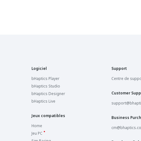
Logiciel
Support
bHaptics Player
Centre de suppo
bHaptics Studio
Customer Supp
bHaptics Designer
bHaptics Live
support@bhapt
Jeux compatibles
Business Purc
Home
cm@bhaptics.c
Jeu PC
Sim Racing