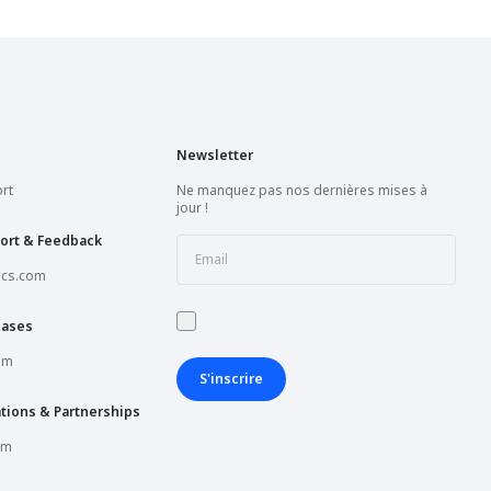
Newsletter
rt
Ne manquez pas nos dernières mises à
jour !
ort & Feedback
ics.com
hases
om
S'inscrire
tions & Partnerships
om