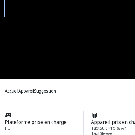
Accueil
Appareil
Suggestion
Plateforme prise en charge
Appareil pris en c
PC
TactSuit Pro & Air
TactSleeve