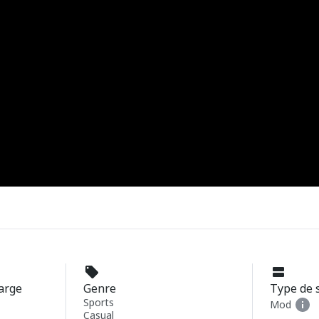
harge
Genre
Type de 
Sports
Mod
Casual