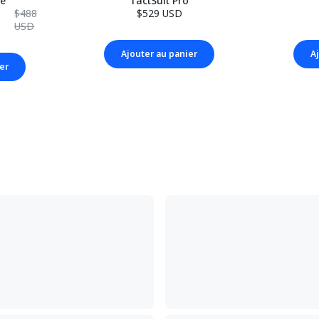
le
TactSuit Pro
$488
$529 USD
USD
Ajouter au panier
A
er