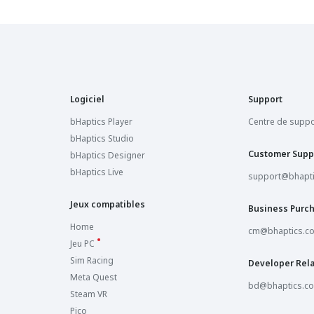
Logiciel
Support
bHaptics Player
Centre de suppo
bHaptics Studio
Customer Supp
bHaptics Designer
bHaptics Live
support@bhapt
Jeux compatibles
Business Purc
Home
cm@bhaptics.c
Jeu PC
Sim Racing
Developer Rela
Meta Quest
bd@bhaptics.c
Steam VR
Pico