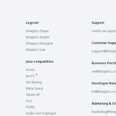
Logiciel
Support
bHaptics Player
Centre de suppo
bHaptics Studio
Customer Supp
bHaptics Designer
bHaptics Live
support@bhapt
Jeux compatibles
Business Purc
Home
cm@bhaptics.c
Jeu PC
Sim Racing
Developer Rela
Meta Quest
bd@bhaptics.c
Steam VR
Pico
Marketing & In
PSVR2
marketing@bhap
Audio vers haptique