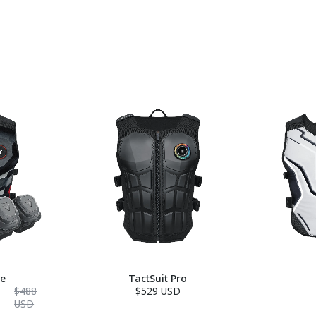
le
TactSuit Pro
$488
$529 USD
USD