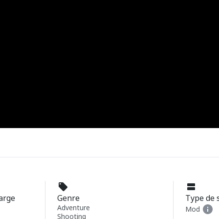
harge
Genre
Type de 
Adventure
Mod
Shooting