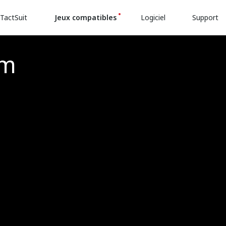
TactSuit
Jeux compatibles
Logiciel
Support
em