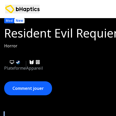
Mod
New
Resident Evil Requi
Horror
Plateforme
Appareil
Comment jouer