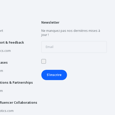
Newsletter
rt
Ne manquez pas nos dernières mises à
jour !
ort & Feedback
ics.com
hases
om
S'inscrire
tions & Partnerships
om
fluencer Collaborations
tics.com