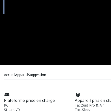
Accueil
Appareil
Suggestion
Plateforme prise en charge
Appareil pris en c
PC
TactSuit Pro & Air
Steam VR
TactSleeve