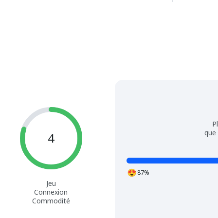
P
que 
4
87%
Jeu
Connexion
Commodité