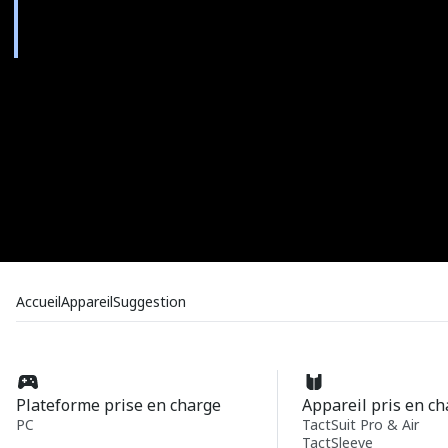
Accueil
Appareil
Suggestion
Plateforme prise en charge
Appareil pris en c
PC
TactSuit Pro & Air
TactSleeve