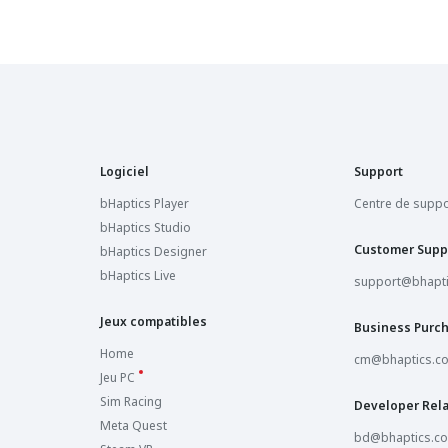
Logiciel
Support
bHaptics Player
Centre de suppo
bHaptics Studio
Customer Supp
bHaptics Designer
bHaptics Live
support@bhapt
Jeux compatibles
Business Purc
Home
cm@bhaptics.c
Jeu PC
Sim Racing
Developer Rela
Meta Quest
bd@bhaptics.c