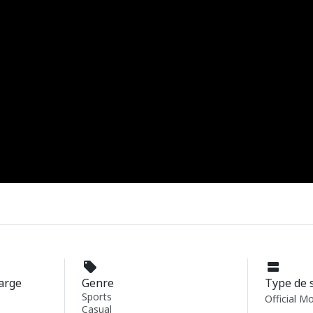
harge
Genre
Type de 
Sports
Official M
Casual