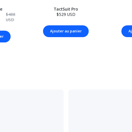
le
TactSuit Pro
$488
$529 USD
USD
Ajouter au panier
A
er