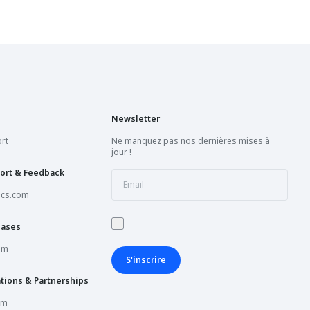
Newsletter
rt
Ne manquez pas nos dernières mises à
jour !
ort & Feedback
ics.com
hases
om
S'inscrire
tions & Partnerships
om