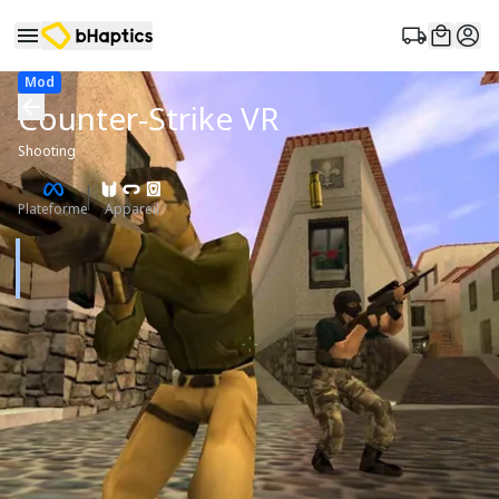
Mod
Counter-Strike VR
Shooting
Plateforme
Appareil