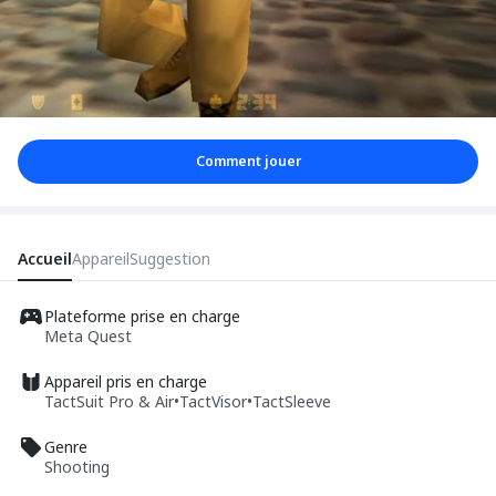
Comment jouer
Accueil
Appareil
Suggestion
Plateforme prise en charge
Meta Quest
Appareil pris en charge
TactSuit Pro & Air
•
TactVisor
•
TactSleeve
Genre
Shooting