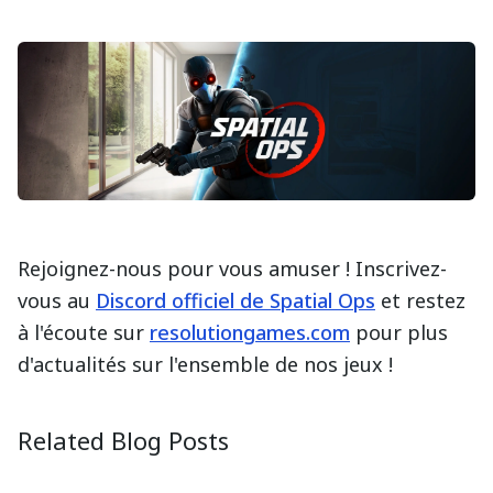
Rejoignez-nous pour vous amuser ! Inscrivez-
vous au
Discord officiel de Spatial Ops
et restez
à l'écoute sur
resolutiongames.com
pour plus
d'actualités sur l'ensemble de nos jeux !
Ambassador Spotlight: FarmerTrue
Creator 
2025-08-28
2025-09-1
Related Blog Posts