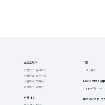
Sandbox VR Ottawa
Ottawa, Canada
Sandbox VR Richmond
Richmond, United States
Sandbox VR Toronto
Toronto, Canada
Sandbox VR Pittsburgh
Pittsburgh, United States
소프트웨어
지원
Sandbox VR Vaughan
Vaughan, Canada
비햅틱스 플레이어
고객 센터
비햅틱스 스튜디오
Sandbox VR Winston-Salem
Customer Supp
비햅틱스 디자이너
Winston-Salem, United States
비햅틱스 라이브
support@bhapt
Sandbox VR Charlotte
Charlotte, United States
지원 게임
Business Purc