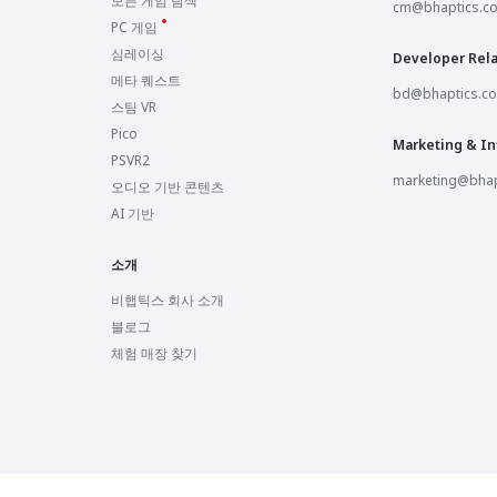
모든 게임 탐색
Sandbox VR Westlake
cm@bhaptics.c
Westlake, United States
PC 게임
심레이싱
Developer Rela
Sandbox VR Savannah
메타 퀘스트
Savannah, United States
bd@bhaptics.c
스팀 VR
Pico
Sandbox VR Columbus
Marketing & In
Columbus, United States
PSVR2
marketing@bhap
오디오 기반 콘텐츠
Sandbox VR Royal Oak
AI 기반
Royal Oak, United States
소개
Sandbox VR Ann Arbor
Ann Arbor, United States
비햅틱스 회사 소개
블로그
Sandbox VR Jacksonville
체험 매장 찾기
Jacksonville, United States
Sandbox VR Liberty Township
Liberty Township, United States
Sandbox VR Orlando
Orlando, United States