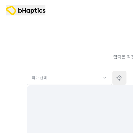
햅틱은 직
국가 선택