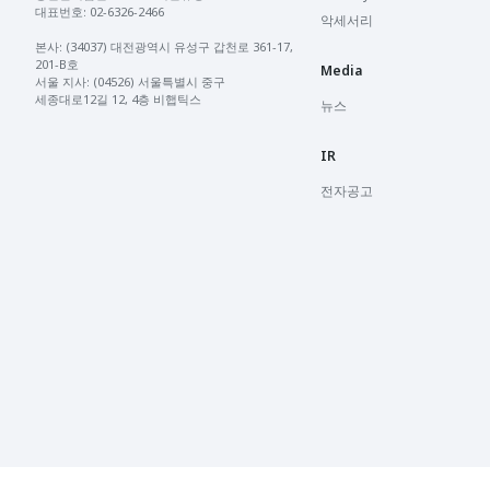
대표번호: 02-6326-2466 

악세서리
본사: (34037) 대전광역시 유성구 갑천로 361-17, 
201-B호

Media
서울 지사: (04526) 서울특별시 중구 
세종대로12길 12, 4층 비햅틱스
뉴스
IR
전자공고