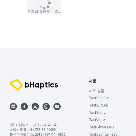
지도를 불러오는 중…
제품
세트 상품
TactSuit Pro
TactSuit Air
TactSleeve
TactVisor
(주)비햅틱스 | 대표이사 곽기욱 

TactGlove DK3
사업자등록번호: 738-88-00059 

Tactosy for Feet
통신판매업신고: 2016-대전유성-0500 
