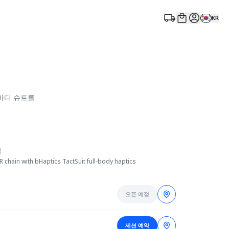
KR
바디 슈트를
점
chain with bHaptics TactSuit full-body haptics
오픈 예정
세션 예약