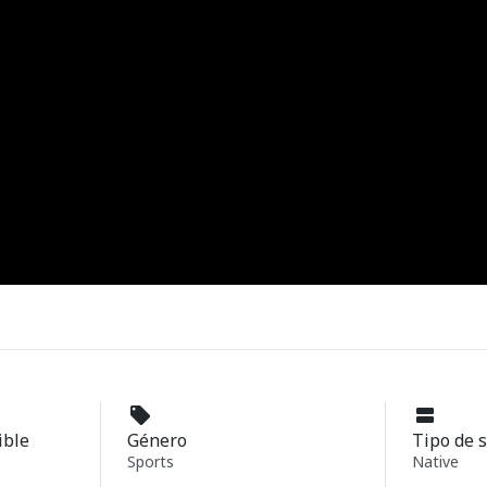
ible
Género
Tipo de 
Sports
Native