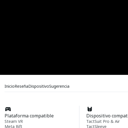
Inicio
Reseña
Dispositivo
Sugerencia
Plataforma compatible
Dispositivo compat
Steam VR
TactSuit Pro & Air
Meta Rift
TactSleeve