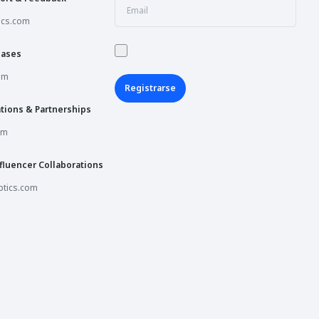
ics.com
hases
om
Registrarse
tions & Partnerships
om
fluencer Collaborations
tics.com