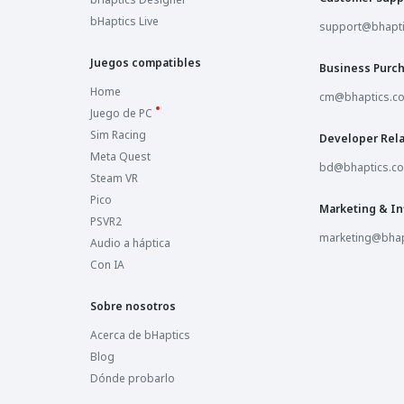
bHaptics Live
support@bhapt
Juegos compatibles
Business Purc
Home
cm@bhaptics.c
Juego de PC
Sim Racing
Developer Rela
Meta Quest
bd@bhaptics.c
Steam VR
Pico
Marketing & In
PSVR2
marketing@bhap
Audio a háptica
Con IA
Sobre nosotros
Acerca de bHaptics
Blog
Dónde probarlo