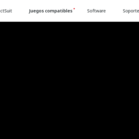
ctSuit
Juegos compatibles
Software
Soport