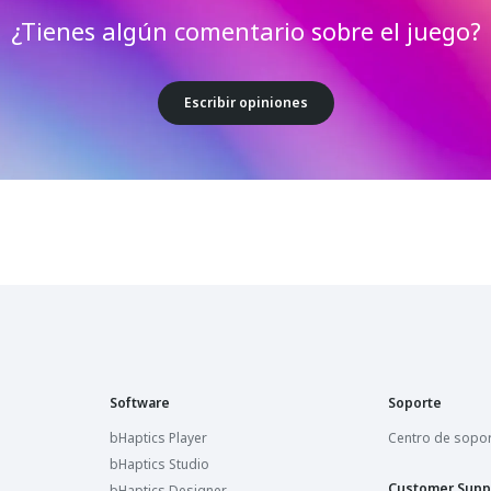
¿Tienes algún comentario sobre el juego?
Escribir opiniones
Software
Soporte
bHaptics Player
Centro de sopo
bHaptics Studio
Customer Supp
bHaptics Designer