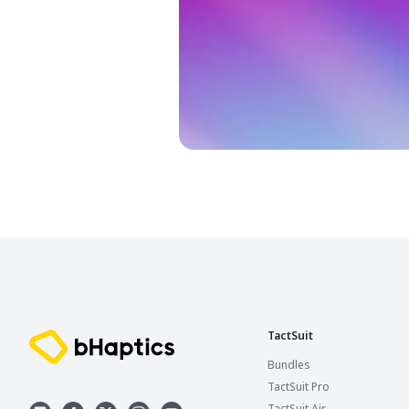
TactSuit
Bundles
TactSuit Pro
TactSuit Air