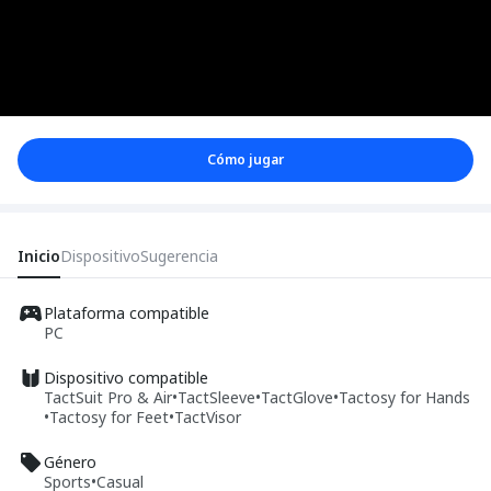
Cómo jugar
Inicio
Dispositivo
Sugerencia
Plataforma compatible
PC
Dispositivo compatible
TactSuit Pro & Air
•
TactSleeve
•
TactGlove
•
Tactosy for Hands
•
Tactosy for Feet
•
TactVisor
Género
Sports
•
Casual