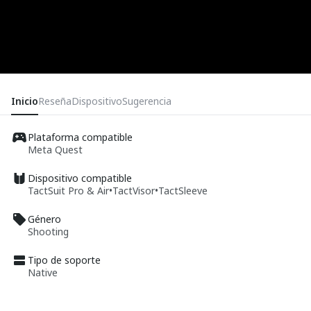
Inicio
Reseña
Dispositivo
Sugerencia
Plataforma compatible
Meta Quest
Dispositivo compatible
TactSuit Pro & Air
•
TactVisor
•
TactSleeve
Género
Shooting
Tipo de soporte
Native