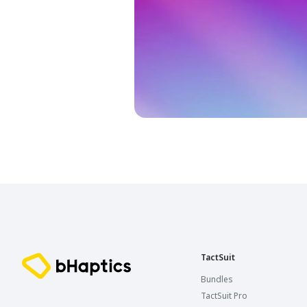
TactSuit
Bundles
TactSuit Pro