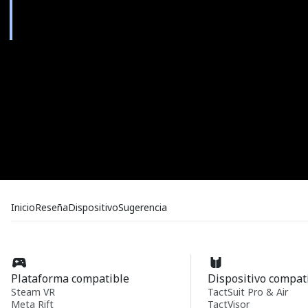
Inicio
Reseña
Dispositivo
Sugerencia
Plataforma compatible
Dispositivo compat
Steam VR
TactSuit Pro & Air
Meta Rift
TactVisor