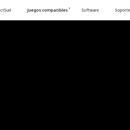
ctSuit
Juegos compatibles
Software
Soport