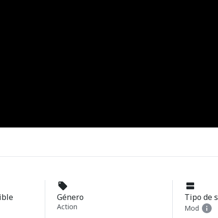
ible
Género
Tipo de 
Action
Mod