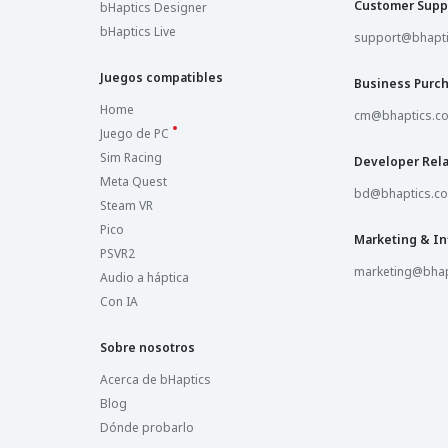
Customer Supp
bHaptics Designer
bHaptics Live
support@bhapt
Juegos compatibles
Business Purc
Home
cm@bhaptics.c
Juego de PC
Sim Racing
Developer Rela
Meta Quest
bd@bhaptics.c
Steam VR
Pico
Marketing & In
PSVR2
marketing@bhap
Audio a háptica
Con IA
Sobre nosotros
Acerca de bHaptics
Blog
Dónde probarlo