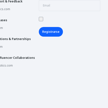
ort & Feedback
ics.com
hases
om
Registrarse
tions & Partnerships
om
fluencer Collaborations
tics.com