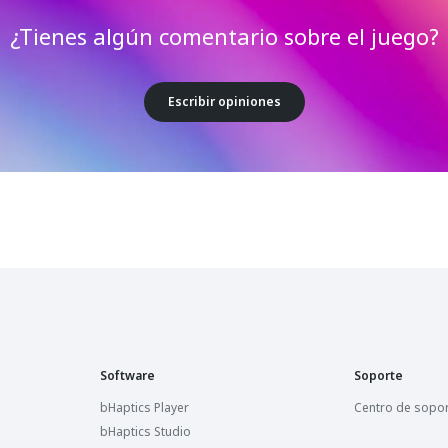
¿Tienes algún comentario sobre el juego?
Escribir opiniones
Software
Soporte
bHaptics Player
Centro de sopo
bHaptics Studio