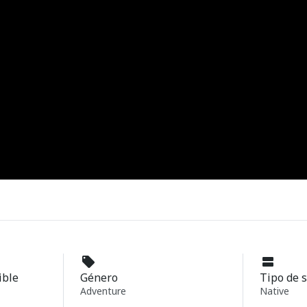
ible
Género
Tipo de 
Adventure
Native