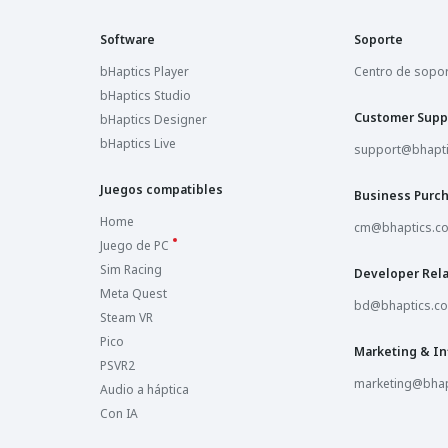
Software
Soporte
bHaptics Player
Centro de sopo
bHaptics Studio
Customer Supp
bHaptics Designer
bHaptics Live
support@bhapt
Juegos compatibles
Business Purc
Home
cm@bhaptics.c
Juego de PC
Sim Racing
Developer Rela
Meta Quest
bd@bhaptics.c
Steam VR
Pico
Marketing & In
PSVR2
marketing@bhap
Audio a háptica
Con IA