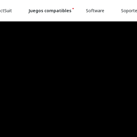
ctSuit
Juegos compatibles
Software
Soport