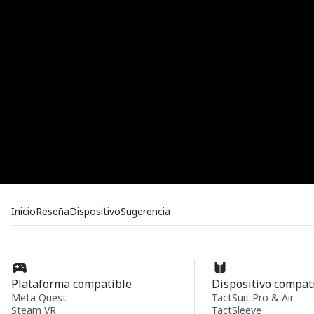
Inicio
Reseña
Dispositivo
Sugerencia
Plataforma compatible
Dispositivo compat
Meta Quest
TactSuit Pro & Air
Steam VR
TactSleeve