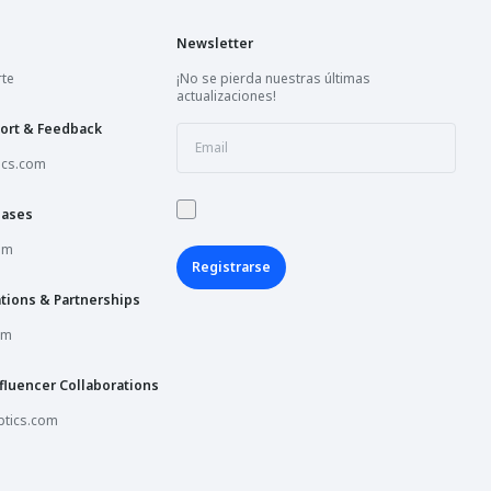
Newsletter
rte
¡No se pierda nuestras últimas
actualizaciones!
ort & Feedback
ics.com
hases
om
Registrarse
tions & Partnerships
om
fluencer Collaborations
tics.com