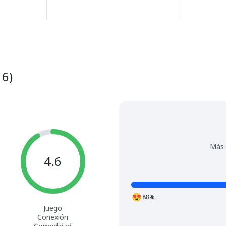
16)
Más 
4.6
88%
Juego
Conexión